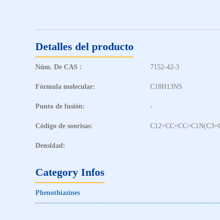
Detalles del producto
Núm. De CAS :
7152-42-3
Fórmula molecular:
C18H13NS
Punto de fusión:
-
Código de sonrisas:
C12=CC=CC=C1N(C3=
Densidad:
Category Infos
Phenothiazines