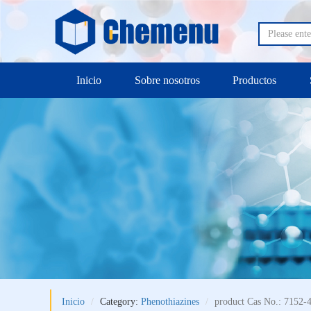
Inicio
Sobre nosotros
Productos
Inicio
Category:
Phenothiazines
product Cas No.: 7152-