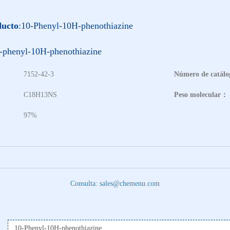
ducto
:10-Phenyl-10H-phenothiazine
-phenyl-10H-phenothiazine
7152-42-3
Número de catál
：
C18H13NS
Peso molecular：
97%
Consulta: sales@chemenu.com