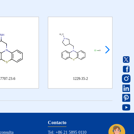
37707-23-6
1229-35-2
Contacto
consulta
Tel: +86 21 5895 0110