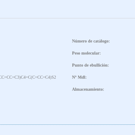
Número de catálogo:
Peso molecular:
Punto de ebullición:
CC=CC=C3)C4=C(C=CC=C4)S2
Nº Mdl:
Almacenamiento: