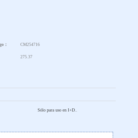
ogo：
CM254716
275.37
Sólo para uso en I+D..