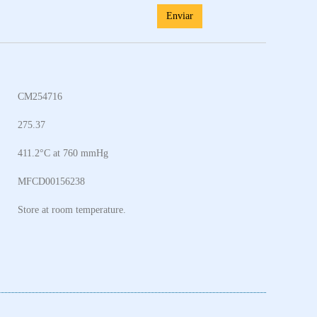
Enviar
CM254716
275.37
411.2°C at 760 mmHg
MFCD00156238
Store at room temperature.