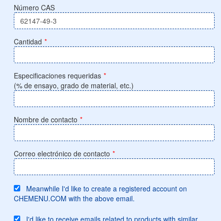
Número CAS
Cantidad
*
Especificaciones requeridas
*
(% de ensayo, grado de material, etc.)
Nombre de contacto
*
Correo electrónico de contacto
*
Meanwhile I'd like to create a registered account on
CHEMENU.COM with the above email.
I'd like to receive emails related to products with similar