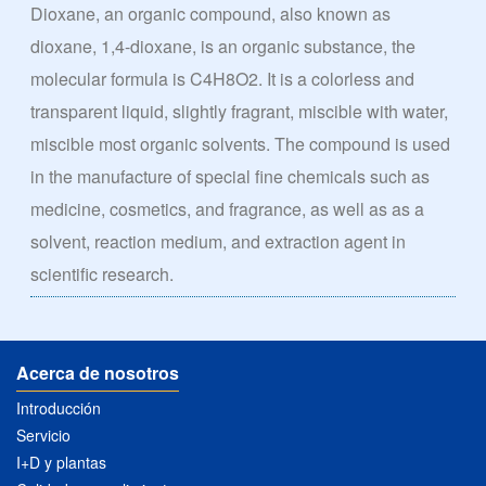
Dioxane, an organic compound, also known as
dioxane, 1,4-dioxane, is an organic substance, the
molecular formula is C4H8O2. It is a colorless and
transparent liquid, slightly fragrant, miscible with water,
miscible most organic solvents. The compound is used
in the manufacture of special fine chemicals such as
medicine, cosmetics, and fragrance, as well as as a
solvent, reaction medium, and extraction agent in
scientific research.
Acerca de nosotros
Introducción
Servicio
I+D y plantas