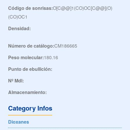
Código de sonrisas:
O[C@@]1(CO)OC[C@@](O)
(CO)OC1
Densidad:
Número de catálogo:
CM186665
Peso molecular:
180.16
Punto de ebullición:
Nº Mdl:
Almacenamiento:
Category Infos
Dioxanes