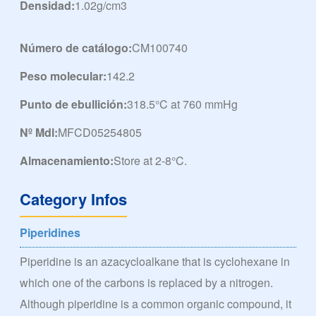
Densidad:
1.02g/cm3
Número de catálogo:
CM100740
Peso molecular:
142.2
Punto de ebullición:
318.5°C at 760 mmHg
Nº Mdl:
MFCD05254805
Almacenamiento:
Store at 2-8°C.
Category Infos
Piperidines
Piperidine is an azacycloalkane that is cyclohexane in
which one of the carbons is replaced by a nitrogen.
Although piperidine is a common organic compound, it