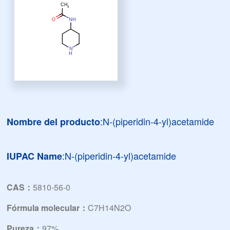
:N-(piperidin-4-yl)acetamide
Nombre del producto
:N-(piperidin-4-yl)acetamide
IUPAC Name
CAS：
5810-56-0
Fórmula molecular：
C7H14N2O
Pureza：
97%